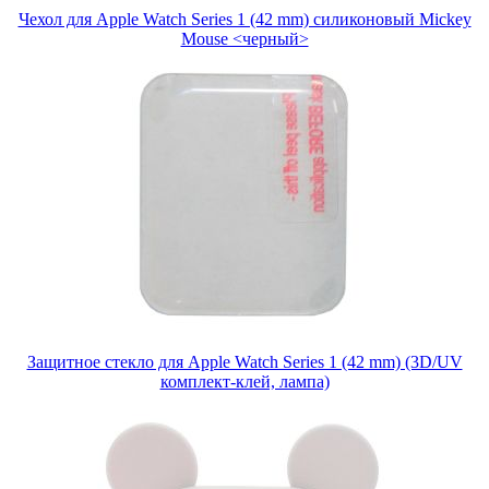
Чехол для Apple Watch Series 1 (42 mm) силиконовый Mickey
Mouse <черный>
Защитное стекло для Apple Watch Series 1 (42 mm) (3D/UV
комплект-клей, лампа)