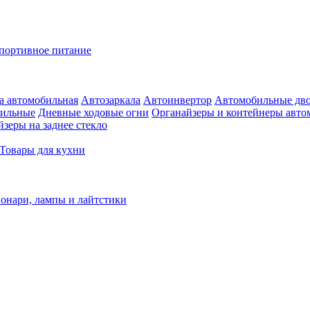
портивное питание
а автомобильная
Автозаркала
Автоинвертор
Автомобильные дв
бильные
Дневные ходовые огни
Органайзеры и контейнеры авт
зеры на заднее стекло
Товары для кухни
онари, лампы и лайтстики