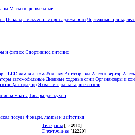
шары
Маски карнавальные
лы
Пеналы
Письменные принадлежности
Чертежные принадлеж
ры и фитнес
Спортивное питание
оры
LED лампа автомобильная
Автозаркала
Автоинвертор
Авто
аторы автомобильные
Дневные ходовые огни
Органайзеры и ко
ектор (антирадар)
Эквалайзеры на заднее стекло
нной комнаты
Товары для кухни
ская посуда
Фонари, лампы и лайтстики
Телефоны
[124910]
Электроника
[12220]