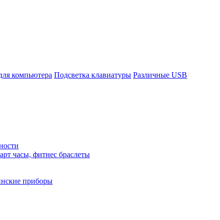
для компьютера
Подсветка клавиатуры
Различные USB
ности
арт часы, фитнес браслеты
нские приборы