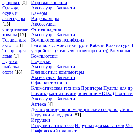
здоровье
[0]
Игровые консоли
Одежда,
Аксессуары
Запчасти
обувь и
Камеры
аксессуары
Видеокамеры
[13]
Аксессуары
Спортивные
Фотоаппараты
товары
[15]
Аксессуары
Запчасти
Товары для
Компьютерная периферия
авто
[123]
Геймпады, джойстики, рули
Кабели
Клавиатуры
Товары для
устройства (лампы/вентиляторы и тд)
Расходные
дома
[1]
Компьютеры
Туризм,
Ноутбуки
рыбалка,
Аксессуары
Запчасти
охота
[18]
Планшетные компьютеры
Аксессуары
Запчасти
Офисная техника
Климатическая техника
Принтеры
Пульты для пр
Память (карты памяти, внешние HDD...)
Портати
Аксессуары
Запчасти
Аптека
[4]
Дезинфицирующие медицинские средства
Лична
Игрушки и подарки
[81]
Игрушки
Игрушки антистресс
Игрушки для мальчиков
Мяг
Графический планшет