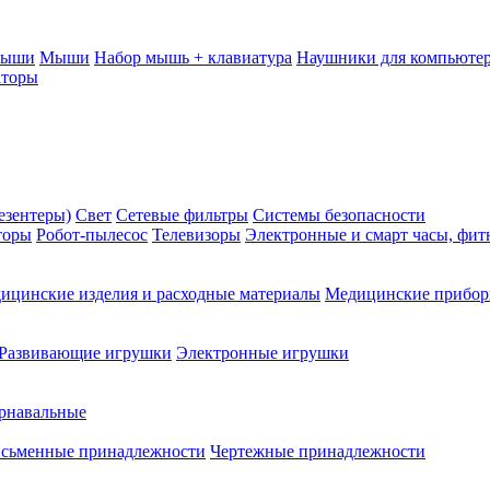
мыши
Мыши
Набор мышь + клавиатура
Наушники для компьюте
аторы
езентеры)
Свет
Сетевые фильтры
Системы безопасности
торы
Робот-пылесос
Телевизоры
Электронные и смарт часы, фит
ицинские изделия и расходные материалы
Медицинские прибо
Развивающие игрушки
Электронные игрушки
рнавальные
сьменные принадлежности
Чертежные принадлежности