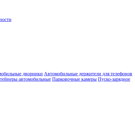
ности
мобильные дворники
Автомобильные держители для телефонов
нтейнеры автомобильные
Парковочные камеры
Пуско-зарядное