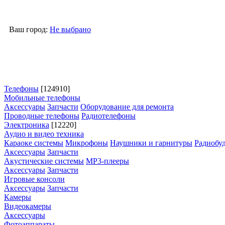
Ваш город:
Не выбрано
Телефоны
[124910]
Мобильные телефоны
Аксессуары
Запчасти
Оборудование для ремонта
Проводные телефоны
Радиотелефоны
Электроника
[12220]
Аудио и видео техника
Караоке системы
Микрофоны
Наушники и гарнитуры
Радиобу
Аксессуары
Запчасти
Акустические системы
MP3-плееры
Аксессуары
Запчасти
Игровые консоли
Аксессуары
Запчасти
Камеры
Видеокамеры
Аксессуары
Фотоаппараты