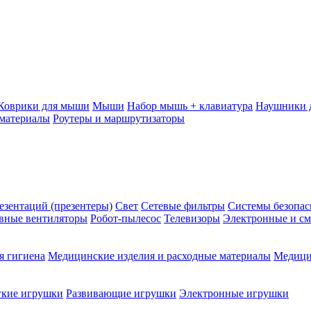
Коврики для мыши
Мыши
Набор мышь + клавиатура
Наушники 
 материалы
Роутеры и маршрутизаторы
езентаций (презентеры)
Свет
Сетевые фильтры
Системы безопас
вные вентиляторы
Робот-пылесос
Телевизоры
Электронные и см
я гигиена
Медицинские изделия и расходные материалы
Медици
кие игрушки
Развивающие игрушки
Электронные игрушки