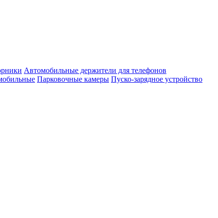
орники
Автомобильные держители для телефонов
омобильные
Парковочные камеры
Пуско-зарядное устройство