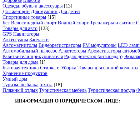
Здоровье
Красота
Одежда, обувь и аксессуары
[13]
Для женщин
Для мужчин
Для детей
Спортивные товары
[15]
Бег
Велосипедный спорт
Водный спорт
Тренажеры и фитнес
С
Товары для авто
[123]
GPS Навигаторы
Аксессуары
Запчасти
Автомагнитолы
Видеорегистраторы
FM модуляторы
LED ламп
Автомобильный пылесос
Алкотестеры
Ароматизаторы автомо
Раветвители прикуривателя
Радар детектор (антирадар)
Эквалай
Товары для дома
[1]
Бытовая техника
Стирка и Уборка
Товары для ванной комнаты
Хранение продуктов
Умный дом
Туризм, рыбалка, охота
[18]
Пляжный отдых
Туристическая мебель
Туристическая посуда
Ф
ИНФОРМАЦИЯ О ЮРИДИЧЕСКОМ ЛИЦЕ: