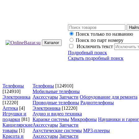
Поиск только по названию
Поиск по парт номеру
Каталог
Исключить текст
Подробный поиск
Скрыть подробный поиск
Телефоны
Телефоны
[124910]
[124910]
Мобильные телефоны
Электроника
Аксессуары
Запчасти
Оборудование для ремонта
[12220]
Проводные телефоны
Радиотелефоны
Аптека
[4]
Электроника
[12220]
Игрушки и
Аудио и видео техника
подарки
[81]
Караоке системы
Микрофоны
Наушники и гарни
Канцелярские
Аксессуары
Запчасти
товары
[1]
Акустические системы
MP3-плееры
Красота и
Аксессуары
Запчасти