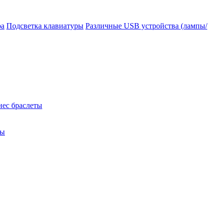
ра
Подсветка клавиатуры
Различные USB устройства (лампы/
нес браслеты
ры