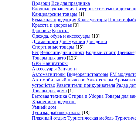
Подарки
Все для праздника
Елочные украшения
Лазерные системы и диско 
Канцелярские товары
[1]
Бумажная продукция
Калькуляторы
Папки и фай
Красота и здоровье
[0]
Здоровье
Красота
Одежда, обувь и аксессуары
[13]
Для женщин
Для мужчин
Для детей
Спортивные товары
[15]
Бег
Велосипедный спорт
Водный спорт
Тренаже
Товары для авто
[123]
GPS Навигаторы
Аксессуары
Запчасти
Автомагнитолы
Видеорегистраторы
FM модулят
Автомобильный пылесос
Алкотестеры
Ароматиз
устройство
Раветвители прикуривателя
Радар дет
Товары для дома
[1]
Бытовая техника
Стирка и Уборка
Товары для ва
Хранение продуктов
Умный дом
Туризм, рыбалка, охота
[18]
Пляжный отдых
Туристическая мебель
Туристиче